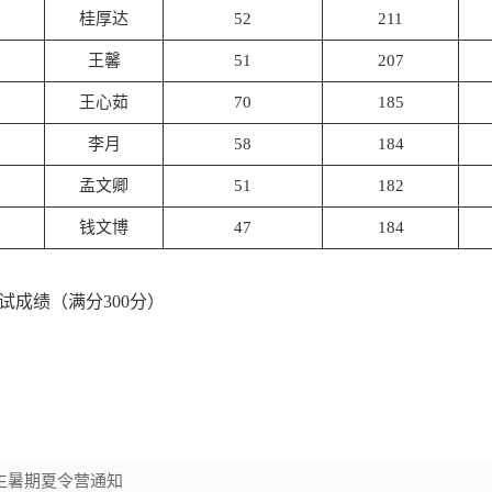
桂厚达
52
211
王馨
51
207
王心茹
70
185
李月
58
184
孟文卿
51
182
钱文博
47
184
试成绩（满分300分）
学生暑期夏令营通知