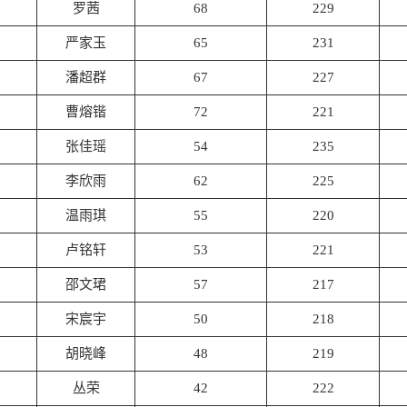
罗茜
68
229
严家玉
65
231
潘超群
67
227
曹熔锴
72
221
张佳瑶
54
235
李欣雨
62
225
温雨琪
55
220
卢铭轩
53
221
邵文珺
57
217
宋宸宇
50
218
胡晓峰
48
219
丛荣
42
222