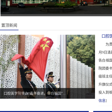
置顶新闻
口腔
为贯
月9日
告白祖
院团委书
级班主任
升旗仪
投入到祖
口腔医学院举办“青年奋进，告白祖国”...
信息
]